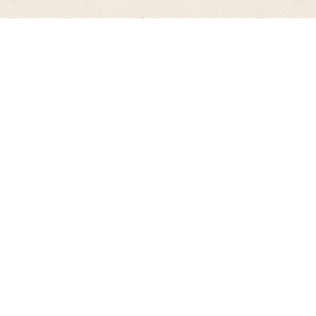
Romance Erótico
Medicina
Política, Filosofia e Ciências Sociais
Religião e Espiritualidade
Saúde e Família
Turismo e Guias de Viagem
Inglês e outras Línguas
Ciências