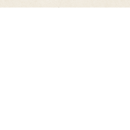
Romance Erótico
Medicina
Política, Filosofia e Ciências Sociais
Religião e Espiritualidade
Saúde e Família
Turismo e Guias de Viagem
Inglês e outras Línguas
Direito