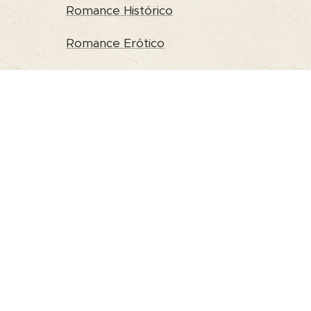
Romance Histórico
Romance Erótico
Medicina
Política, Filosofia e Ciências Sociais
Religião e Espiritualidade
Saúde e Família
Turismo e Guias de Viagem
Inglês e outras Línguas