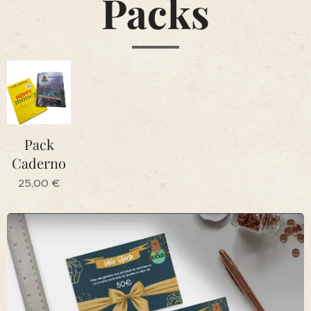
Packs
Pack
Caderno
25,00
€