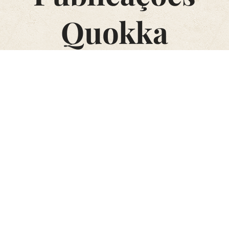
Quokka
Últimas
Novidade
Novidade
Unidades
Oráculo
Sustentável(mente)
Planner
Caderno
da Serra
de
de
16,00
€
d'Arga
Sustentabilidade
Desenvolv
pessoal
16,00
€
25,00
€
sustentável
11,00
€