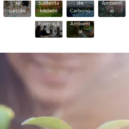
de
Sustenta
de
Ambient
Sensibiliz
Gestão
bilidade
Carbono
al
ação
Formaçã
Ambient
o
al