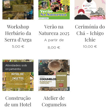
Workshop
Verão na
Cerimónia do
Herbário da
Natureza 2025
Chá - Ichigo
Serra d'Arga
Ichie
A partir de
5,00
€
10,00
€
8,00
€
Atividades sob
orçamento
Construção
Atelier de
de um Hotel
Cogumelos